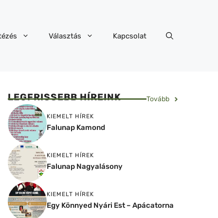
tézés
Választás
Kapcsolat
LEGFRISSEBB HÍREINK
Tovább
KIEMELT HÍREK
Falunap Kamond
KIEMELT HÍREK
Falunap Nagyalásony
KIEMELT HÍREK
Egy Könnyed Nyári Est – Apácatorna