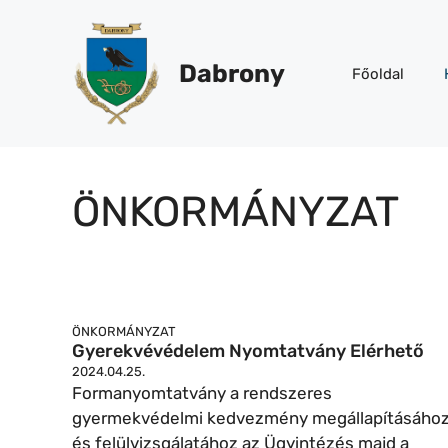
Kilépés
a
tartalomba
Dabrony
Főoldal
ÖNKORMÁNYZAT
ÖNKORMÁNYZAT
Gyerekvévédelem Nyomtatvány Elérhető
2024.04.25.
Formanyomtatvány a rendszeres
gyermekvédelmi kedvezmény megállapításáho
és felülvizsgálatához az Ügyintézés majd a