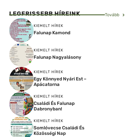
LEGFRISSEBB HÍREINK
Tovább
KIEMELT HÍREK
Falunap Kamond
KIEMELT HÍREK
Falunap Nagyalásony
KIEMELT HÍREK
Egy Könnyed Nyári Est –
Apácatorna
KIEMELT HÍREK
Családi És Falunap
Dabronyban!
KIEMELT HÍREK
Somlóvecse Családi És
Közösségi Nap