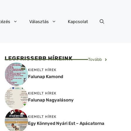
tézés
Választás
Kapcsolat
LEGFRISSEBB HÍREINK
Tovább
KIEMELT HÍREK
Falunap Kamond
KIEMELT HÍREK
Falunap Nagyalásony
KIEMELT HÍREK
Egy Könnyed Nyári Est – Apácatorna