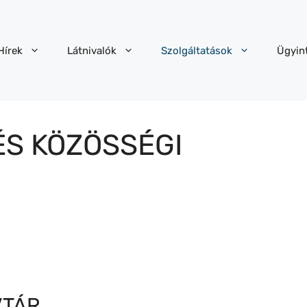
Hírek
Látnivalók
Szolgáltatások
Ügyin
ÉS KÖZÖSSÉGI
VTÁR