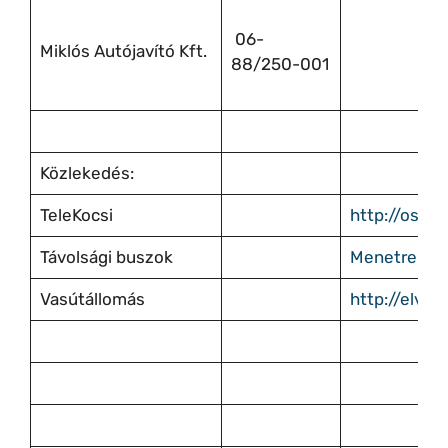
06-
Miklós Autójavító Kft.
88/250-001
Közlekedés:
TeleKocsi
http://oszka
Távolsági buszok
Menetrende
Vasútállomás
http://elvira