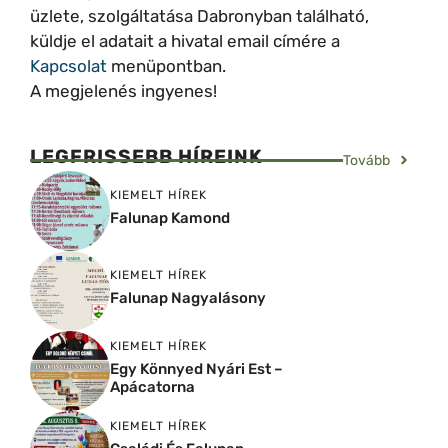
üzlete, szolgáltatása Dabronyban található,
küldje el adatait a hivatal email címére a
Kapcsolat
menüpontban.
A megjelenés ingyenes!
LEGFRISSEBB HÍREINK
Tovább
KIEMELT HÍREK
Falunap Kamond
KIEMELT HÍREK
Falunap Nagyalásony
KIEMELT HÍREK
Egy Könnyed Nyári Est –
Apácatorna
KIEMELT HÍREK