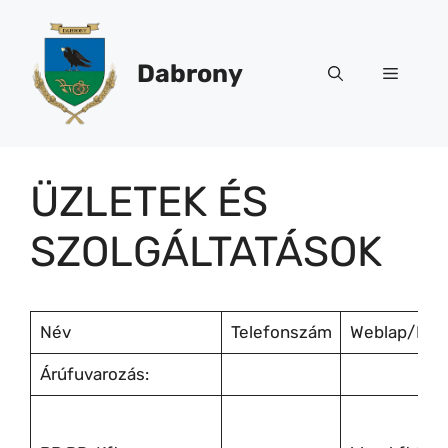
Kilépés
a
tartalomba
Dabrony
Menü
ÜZLETEK ÉS
SZOLGÁLTATÁSOK
Név
Telefonszám
Weblap/Ema
Árúfuvarozás: